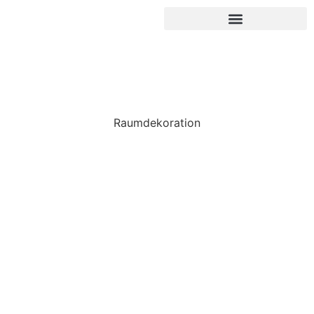
Büro & Wohnraumbegrünung
Raumdekoration